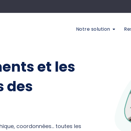
Notre solution
Re
nts et les
s des
hique, coordonnées… toutes les