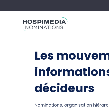
Skip
to
content
Les mouveme
information
décideurs
Nominations, organisation hiérarc