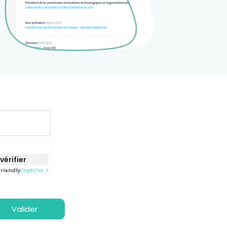
vérifier
Friendly
Captcha ⇗