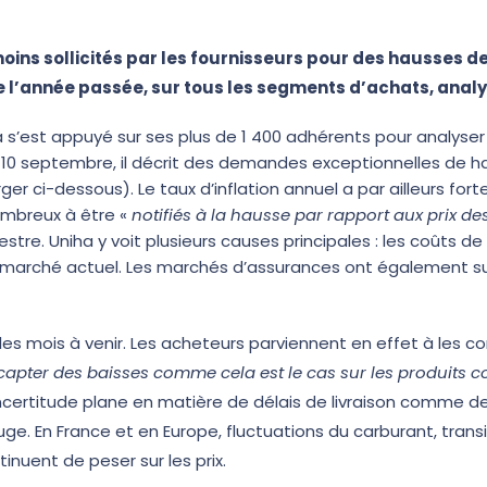
moins sollicités par les fournisseurs pour des hausses d
 l’année passée, sur tous les segments d’achats, analy
 s’est appuyé sur ses plus de 1 400 adhérents pour analyse
 10 septembre, il décrit des demandes exceptionnelles de ha
er ci-dessous). Le taux d’inflation annuel a par ailleurs fort
ombreux à être «
notifiés à la hausse par rapport aux prix d
stre. Uniha y voit plusieurs causes principales : les coûts de
 du marché actuel. Les marchés d’assurances ont également
les mois à venir. Les acheteurs parviennent en effet à les c
e capter des baisses comme cela est le cas sur les produits
l’incertitude plane en matière de délais de livraison comme 
uge. En France et en Europe, fluctuations du carburant, trans
uent de peser sur les prix.