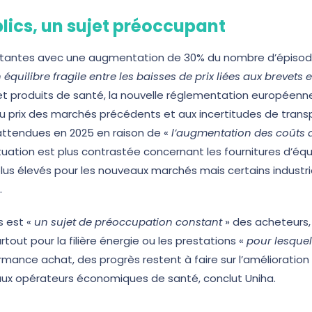
lics, un sujet préoccupant
ortantes avec une augmentation de 30% du nombre d’épisode
uilibre fragile entre les baisses de prix liées aux brevets
volet produits de santé, la nouvelle réglementation européenn
u prix des marchés précédents et aux incertitudes de trans
ttendues en 2025 en raison de «
l’augmentation des coûts 
ituation est plus contrastée concernant les fournitures d’é
lus élevés pour les nouveaux marchés mais certains industrie
.
s est «
un sujet de préoccupation constant
» des acheteurs,
rtout pour la filière énergie ou les prestations «
pour lesquel
ance achat, des progrès restent à faire sur l’amélioration d
x opérateurs économiques de santé, conclut Uniha.