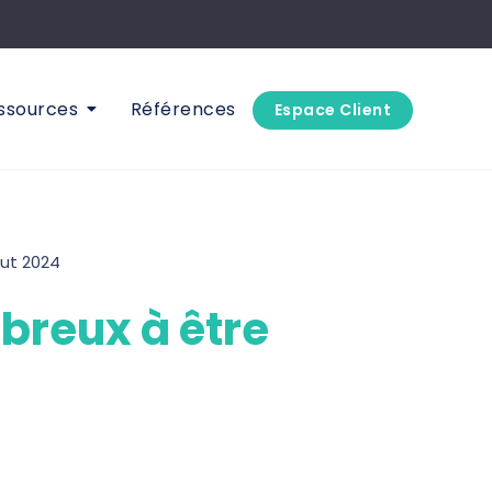
ssources
Références
Espace Client
but 2024
breux à être