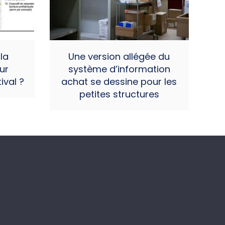
la
Une version allégée du
ur
système d’information
ival ?
achat se dessine pour les
petites structures